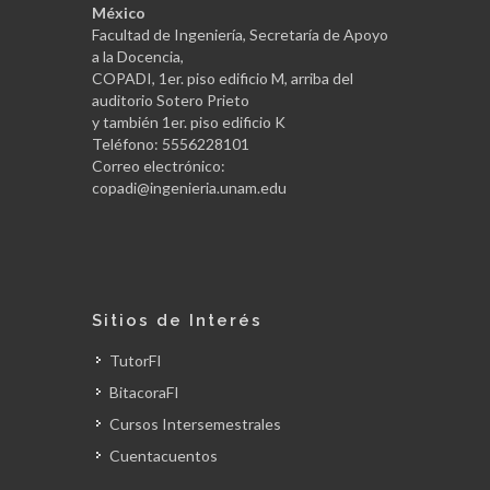
México
Facultad de Ingeniería, Secretaría de Apoyo
a la Docencia,
COPADI, 1er. piso edificio M, arriba del
auditorio Sotero Prieto
y también 1er. piso edificio K
Teléfono: 5556228101
Correo electrónico:
copadi@ingenieria.unam.edu
Sitios de Interés
TutorFI
BitacoraFI
Cursos Intersemestrales
Cuentacuentos